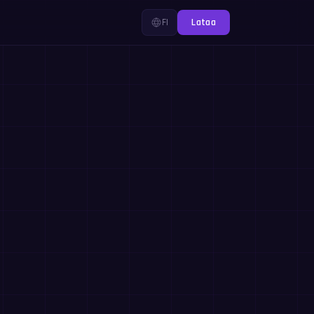
FI
Lataa