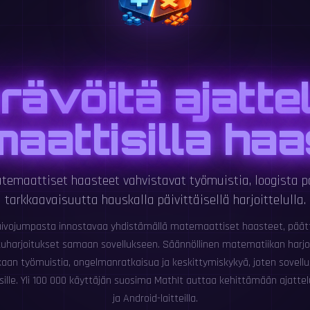
rävöitä ajatte
aattisilla haas
emaattiset haasteet vahvistavat työmuistia, loogista p
tarkkaavaisuutta hauskalla päivittäisellä harjoittelulla.
aivojumpasta innostavaa yhdistämällä matemaattiset haasteet, päätt
uharjoitukset samaan sovellukseen. Säännöllinen matematiikan harjo
an työmuistia, ongelmanratkaisua ja keskittymiskykyä, joten sovellus
uisille. Yli 100 000 käyttäjän suosima MathIt auttaa kehittämään ajatte
ja Android-laitteilla.