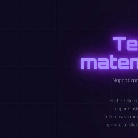
Te
matem
Nopeat mat
MathIt tekee 
nopeat lask
tutkimusten muka
lapsille että aik