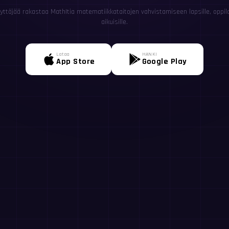
yttäjää rakastaa MathItia matematiikkataitojen vahvistamiseen lapsille, oppilail
aikuisille.
Lataa
HANKI
App Store
Google Play