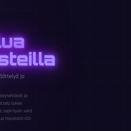
lua
teilla
äättelyä ja
elytehtävät ja
ittelu tukee
 sopii hyvin sekä
lua hauskasti iOS-