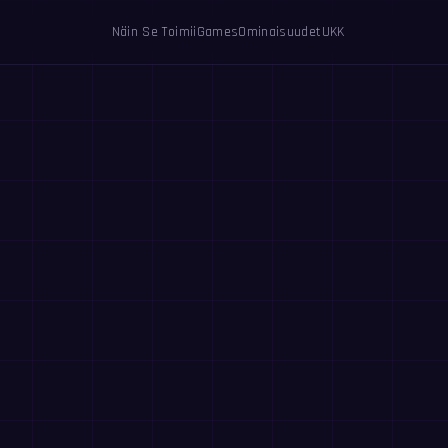
Näin Se Toimii
Games
Ominaisuudet
UKK