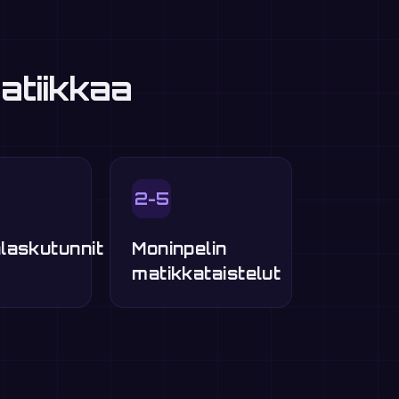
atiikkaa
2-5
laskutunnit
Moninpelin
matikkataistelut