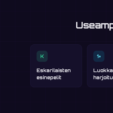
Useampi
K
1+
Eskarilaisten
Luokka
esinepelit
harjoitu