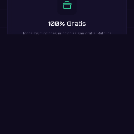
100% Gratis
Todas las funciones principales son gratis. Batallas
multijugador, niveles de dificultad, clasificaciones y 20
idiomas incluidos.
Pruébalo ahora: reto de
60 segundos
Responde todas las que puedas en 60 segundos. Sin