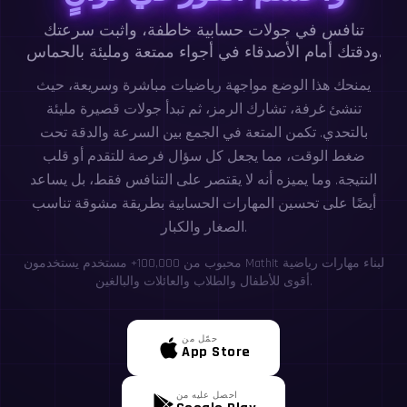
تنافس في جولات حسابية خاطفة، واثبت سرعتك
ودقتك أمام الأصدقاء في أجواء ممتعة ومليئة بالحماس.
يمنحك هذا الوضع مواجهة رياضيات مباشرة وسريعة، حيث
تنشئ غرفة، تشارك الرمز، ثم تبدأ جولات قصيرة مليئة
بالتحدي. تكمن المتعة في الجمع بين السرعة والدقة تحت
ضغط الوقت، مما يجعل كل سؤال فرصة للتقدم أو قلب
النتيجة. وما يميزه أنه لا يقتصر على التنافس فقط، بل يساعد
أيضًا على تحسين المهارات الحسابية بطريقة مشوقة تناسب
الصغار والكبار.
محبوب من 100,000+ مستخدم يستخدمون MathIt لبناء مهارات رياضية
أقوى للأطفال والطلاب والعائلات والبالغين.
حمّل من
App Store
احصل عليه من