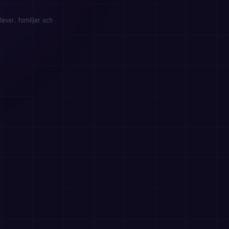
ever, familjer och