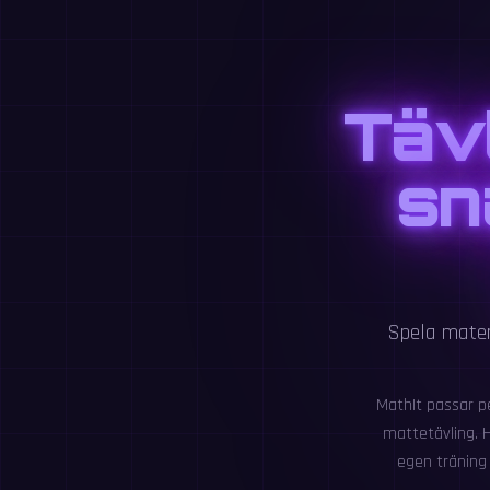
Täv
sn
Spela matem
MathIt passar pe
mattetävling. H
egen träning 