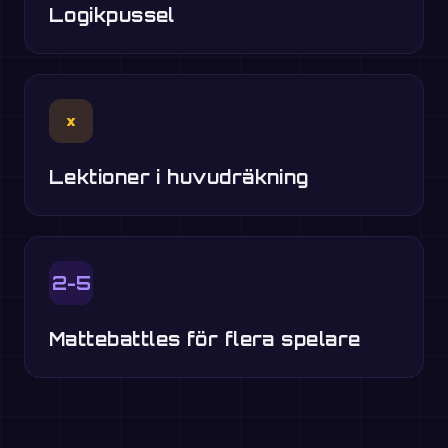
Logikpussel
×
Lektioner i huvudräkning
2-5
Mattebattles för flera spelare