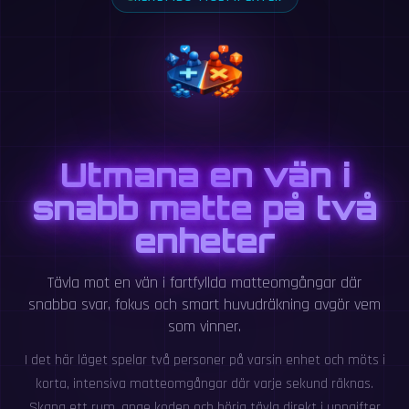
Utmana en vän i
snabb matte på två
enheter
Tävla mot en vän i fartfyllda matteomgångar där
snabba svar, fokus och smart huvudräkning avgör vem
som vinner.
I det här läget spelar två personer på varsin enhet och möts i
korta, intensiva matteomgångar där varje sekund räknas.
Skapa ett rum, ange koden och börja tävla direkt i uppgifter