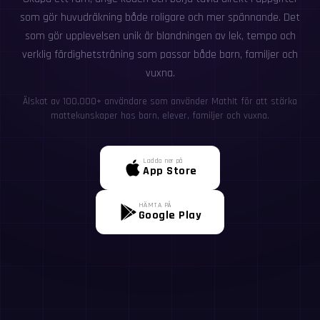
som gör huvudräkning både roligare och mer spännande. Det
som gör upplevelsen unik är blandningen av lek, tempo och
verklig färdighetsträning som passar både barn, familjer och
vuxna.
Älskat av 100,000+ användare som använder MathIt för att stärka
mattekunskaper hos barn, elever, familjer och vuxna.
Ladda ner på
App Store
HÄMTA PÅ
Google Play