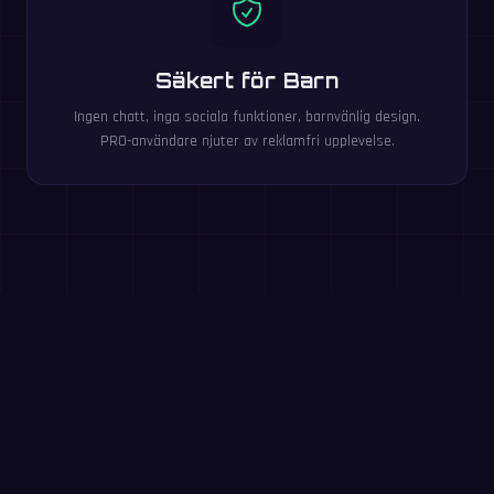
Säkert för Barn
Ingen chatt, inga sociala funktioner, barnvänlig design.
PRO-användare njuter av reklamfri upplevelse.
Testa nu: 60-
sekundersövning
Svara på så många tal du kan på 60 sekunder. Ingen
registrering — samma övning som i MathIt-appen.