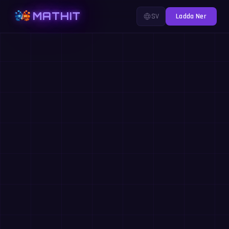
MATHIT
SV
Ladda Ner