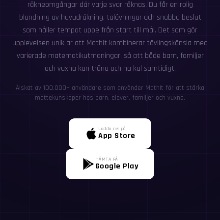
räkneomgångar där varje svar räknas. Du får en rolig
blandning av huvudräkning, talövningar och snabba beslut
som håller tempot uppe från start till mål. Det som gör
upplevelsen unik är att MathIt kombinerar tävlingskänsla med
varierade matematikutmaningar, så att både barn, familjer
och vuxna kan träna och ha kul samtidigt.
Älskat av 100,000+ användare som använder MathIt för att stärka
mattekunskaper hos barn, elever, familjer och vuxna.
Ladda ner på
App Store
HÄMTA PÅ
Google Play