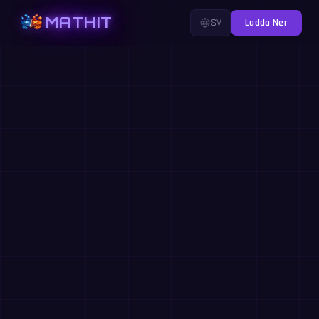
MATHIT
SV
Ladda Ner