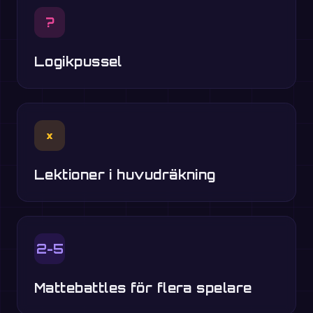
?
Logikpussel
×
Lektioner i huvudräkning
2-5
Mattebattles för flera spelare