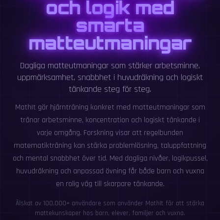
och logik med
smarta
matteutmaningar
Dagliga matteutmaningar som stärker arbetsminne,
uppmärksamhet, snabbhet i huvudräkning och logiskt
tänkande steg för steg.
MathIt gör hjärnträning konkret med matteutmaningar som
tränar arbetsminne, koncentration och logiskt tänkande i
varje omgång. Forskning visar att regelbunden
matematikträning kan stärka problemlösning, taluppfattning
och mental snabbhet över tid. Med dagliga nivåer, logikpussel,
huvudräkning och anpassad övning får både barn och vuxna
en rolig väg till skarpare tänkande.
Älskat av 100,000+ användare som använder MathIt för att stärka
mattekunskaper hos barn, elever, familjer och vuxna.