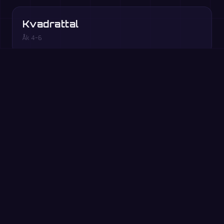
Kvadrattal
Åk 4–6
Lös ut x
Åk 6+
Räkneordning
Åk 5+
Spela gratis i webbläsaren →