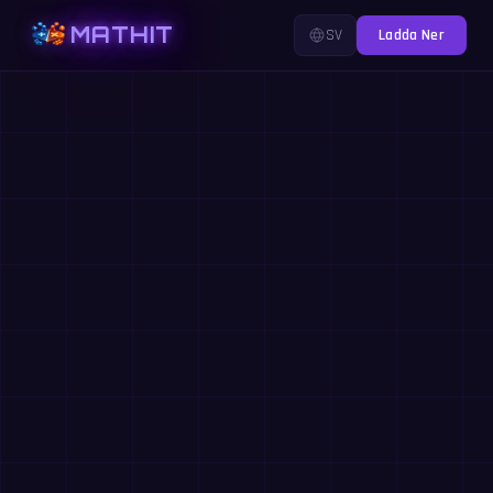
MATHIT
SV
Ladda Ner