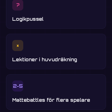
?
Logikpussel
×
Lektioner i huvudräkning
2-5
Mattebattles för flera spelare