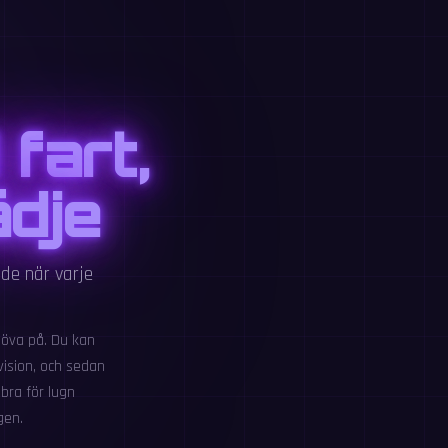
fart,
ädje
de när varje
 öva på. Du kan
ivision, och sedan
bra för lugn
gen.