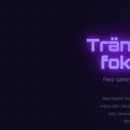
Trän
fok
Flera spela
Med MathIt bli
träna själv i lek
höja tempot
fär