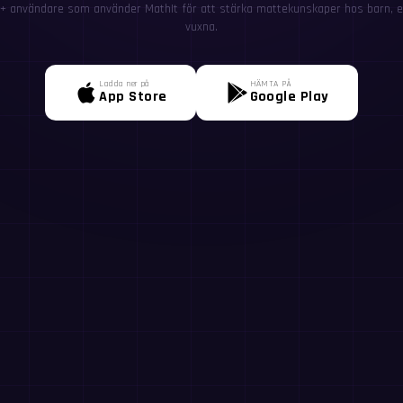
+ användare som använder MathIt för att stärka mattekunskaper hos barn, el
vuxna.
Ladda ner på
HÄMTA PÅ
App Store
Google Play