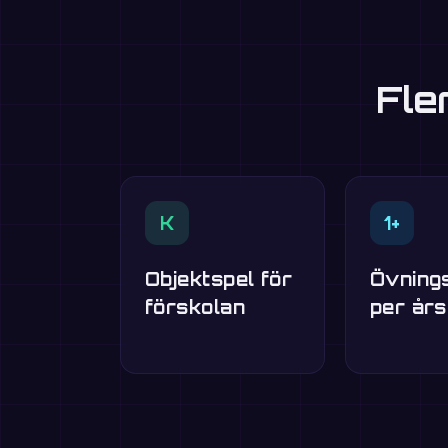
Fle
K
1+
Objektspel för
Övning
förskolan
per år