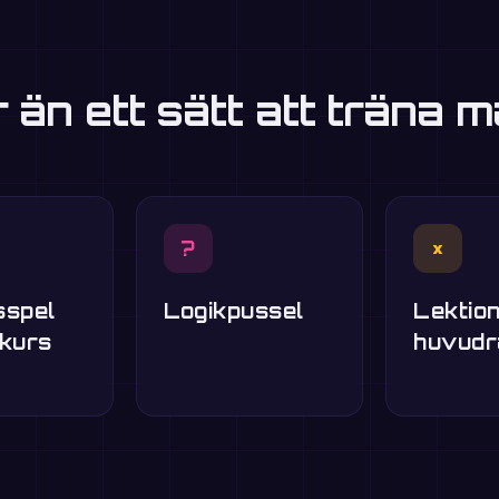
r än ett sätt att träna m
?
×
sspel
Logikpussel
Lektion
skurs
huvudr