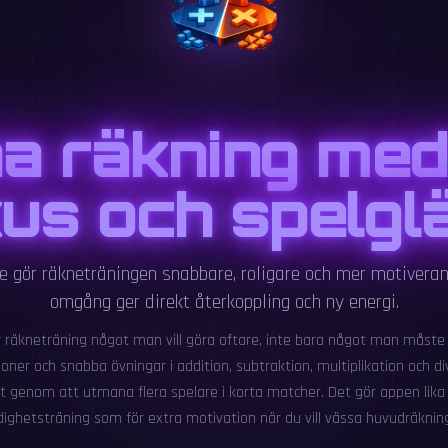
a räkning med 
us och spelgl
re gör räkneträningen snabbare, roligare och mer motiveran
omgång ger direkt återkoppling och ny energi.
r räkneträning något man vill göra oftare, inte bara något man måste
tioner och snabba övningar i addition, subtraktion, multiplikation och d
 genom att utmana flera spelare i korta matcher. Det gör appen lika 
dighetsträning som för extra motivation när du vill vässa huvudräknin