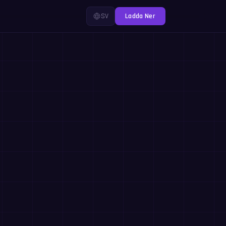
SV
Ladda Ner