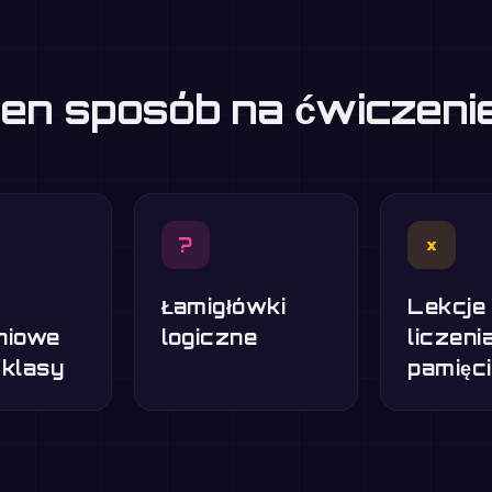
eden sposób na ćwiczen
?
×
Łamigłówki
Lekcje
niowe
logiczne
liczeni
 klasy
pamięci