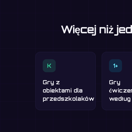
Więcej niż j
K
1+
Gry z
Gry
obiektami dla
ćwicze
przedszkolaków
według