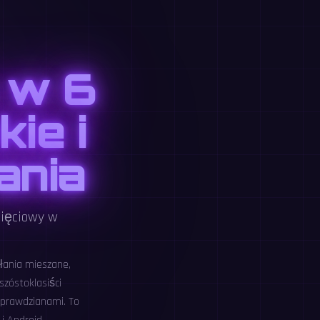
 w 6
ie i
ania
mięciowy w
łania mieszane,
szóstoklasiści
 sprawdzianami. To