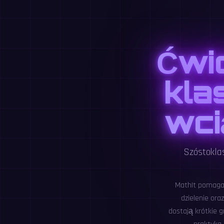
Ćwi
kla
wci
Szóstokla
MathIt pomaga 
dzielenie ora
dostają krótkie g