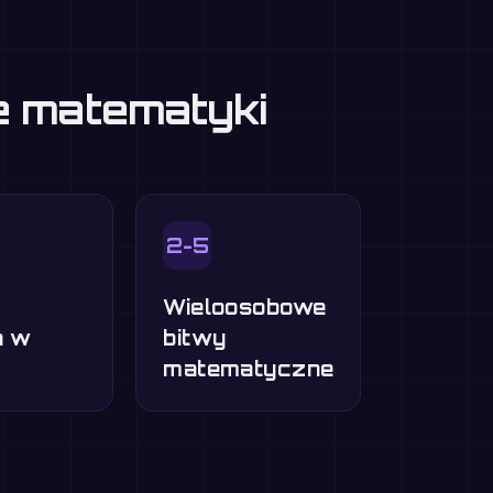
ie matematyki
2-5
Wieloosobowe
a w
bitwy
matematyczne