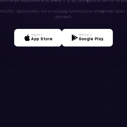
arytmetyki dopasowana do wieku 11-12 lat, dostępna za darmo na iOS 
 100,000+ użytkowników, którzy rozwijają matematyczne umiejętności dzieci, u
dorosłych.
Pobierz z
POBIERZ Z
App Store
Google Play