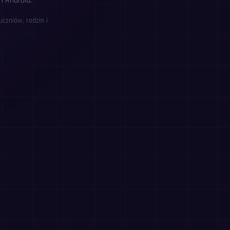
i Android.
czniów, rodzin i