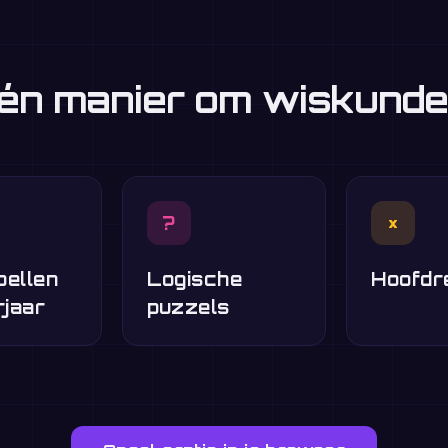
én manier om wiskunde
?
×
pellen
Logische
Hoofdr
rjaar
puzzels