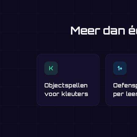
Meer dan é
K
1+
Objectspellen
Oefens
voor kleuters
per lee