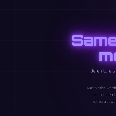
Samen
me
Oefen tafels
Met MathIt wordt
en kinderen k
zelfvertrouwe