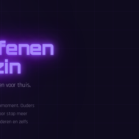
efenen
zin
n voor thuis,
fenmoment. Ouders
voor stap meer
deren en zelfs