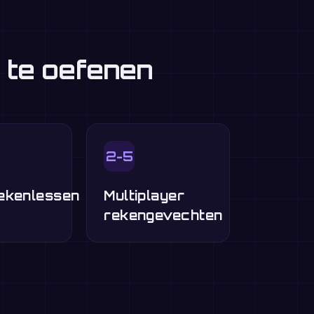
 te oefenen
2-5
ekenlessen
Multiplayer
rekengevechten