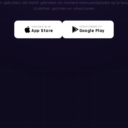
00+ gebruikers die MathIt gebruiken om sterkere rekenvaardigheden op te bou
studenten, gezinnen en volwassenen.
Download op de
VERKRIJGBAAR OP
App Store
Google Play