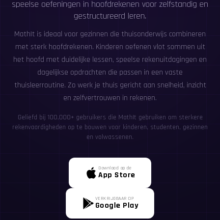
speelse oefeningen in hoofdrekenen voor zelfstandig en
gestructureerd leren.
MathIt is ideaal voor gezinnen die thuisonderwijs combineren
met sterk hoofdrekenen. Kinderen oefenen vlot sommen uit
het hoofd met duidelijke lessen, speelse rekenuitdagingen en
dagelijkse opdrachten die passen in een vaste
thuisleerroutine. Zo werk je thuis gericht aan snelheid, inzicht
en zelfvertrouwen in rekenen.
Geliefd bij 100,000+ gebruikers die MathIt gebruiken om sterkere
rekenvaardigheden op te bouwen voor kinderen, studenten, gezinnen
en volwassenen.
Download op de
App Store
VERKRIJGBAAR OP
Google Play