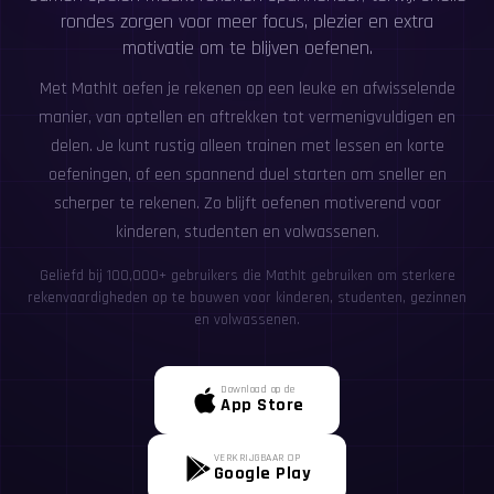
rondes zorgen voor meer focus, plezier en extra
motivatie om te blijven oefenen.
Met MathIt oefen je rekenen op een leuke en afwisselende
manier, van optellen en aftrekken tot vermenigvuldigen en
delen. Je kunt rustig alleen trainen met lessen en korte
oefeningen, of een spannend duel starten om sneller en
scherper te rekenen. Zo blijft oefenen motiverend voor
kinderen, studenten en volwassenen.
Geliefd bij 100,000+ gebruikers die MathIt gebruiken om sterkere
rekenvaardigheden op te bouwen voor kinderen, studenten, gezinnen
en volwassenen.
Download op de
App Store
VERKRIJGBAAR OP
Google Play