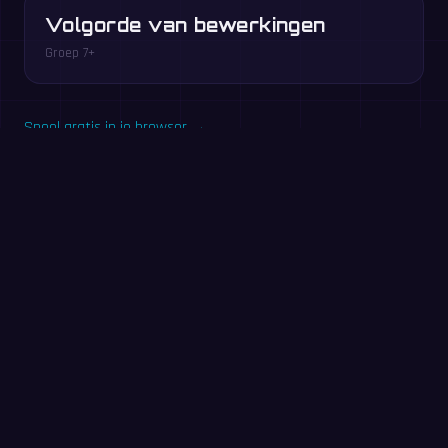
Volgorde van bewerkingen
Groep 7+
Speel gratis in je browser →
Probeer het nu: 60-
seconden-oefening
Beantwoord zoveel mogelijk sommen in 60 seconden.
Zonder registratie — dezelfde oefening als in de MathIt-
app.