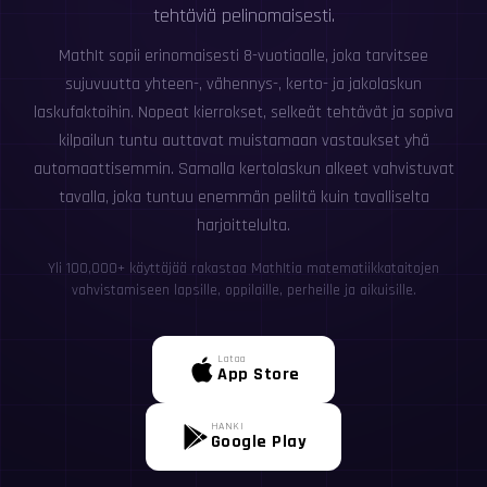
tehtäviä pelinomaisesti.
MathIt sopii erinomaisesti 8-vuotiaalle, joka tarvitsee
sujuvuutta yhteen-, vähennys-, kerto- ja jakolaskun
laskufaktoihin. Nopeat kierrokset, selkeät tehtävät ja sopiva
kilpailun tuntu auttavat muistamaan vastaukset yhä
automaattisemmin. Samalla kertolaskun alkeet vahvistuvat
tavalla, joka tuntuu enemmän peliltä kuin tavalliselta
harjoittelulta.
Yli 100,000+ käyttäjää rakastaa MathItia matematiikkataitojen
vahvistamiseen lapsille, oppilaille, perheille ja aikuisille.
Lataa
App Store
HANKI
Google Play