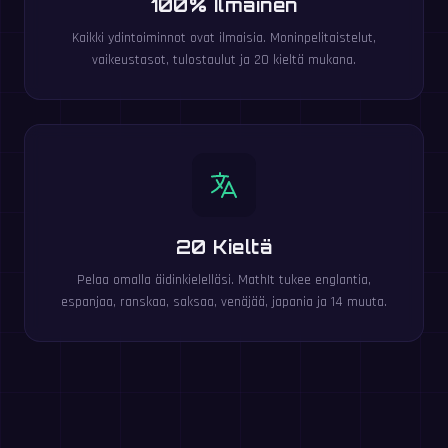
100% Ilmainen
Kaikki ydintoiminnot ovat ilmaisia. Moninpelitaistelut,
vaikeustasot, tulostaulut ja 20 kieltä mukana.
20 Kieltä
Pelaa omalla äidinkielelläsi. MathIt tukee englantia,
espanjaa, ranskaa, saksaa, venäjää, japania ja 14 muuta.