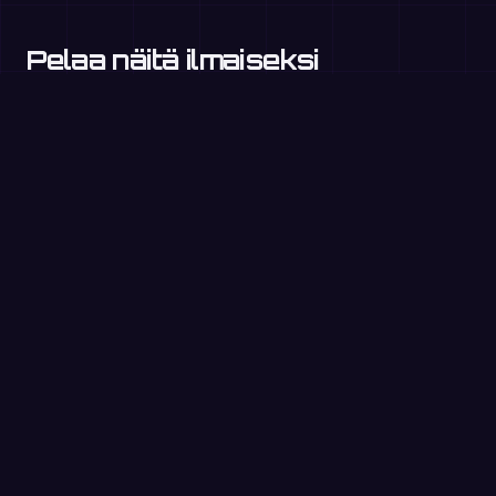
Pelaa näitä ilmaiseksi
selaimessa
Kertotaulut
3. luokka+
Yksinumeroisten yhteenlasku
1.–2. luokka
Jakolaskut
3. luokka+