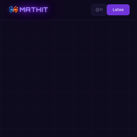
MATHIT
FI
Lataa