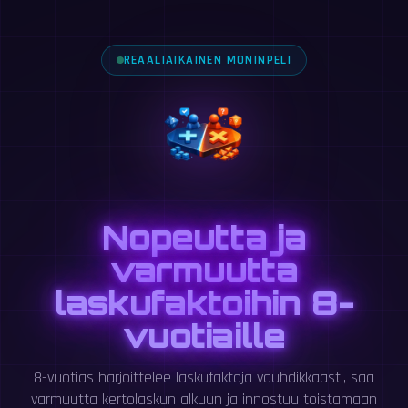
REAALIAIKAINEN MONINPELI
Nopeutta ja
varmuutta
laskufaktoihin 8-
vuotiaille
8-vuotias harjoittelee laskufaktoja vauhdikkaasti, saa
varmuutta kertolaskun alkuun ja innostuu toistamaan