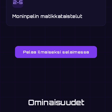
2-5
Moninpelin matikkataistelut
Pelaa ilmaiseksi selaimessa
Ominaisuudet