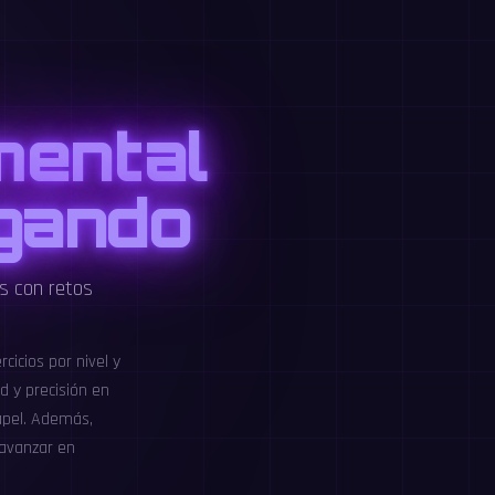
mental
ugando
s con retos
cicios por nivel y
d y precisión en
papel. Además,
 avanzar en