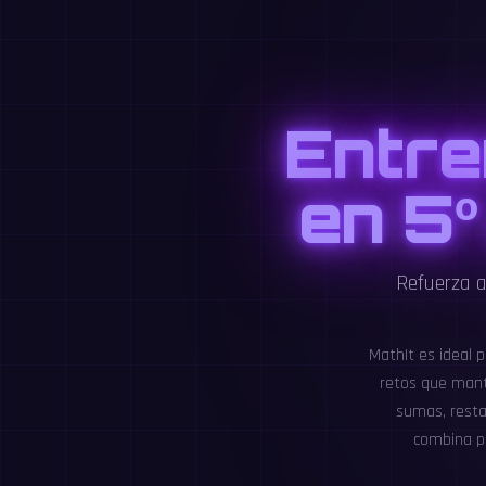
Entre
en 5º
Refuerza a
MathIt es ideal p
retos que manti
sumas, restas
combina pr