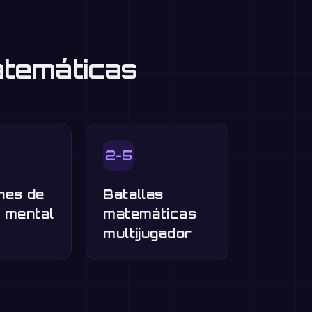
atemáticas
2-5
nes de
Batallas
o mental
matemáticas
multijugador