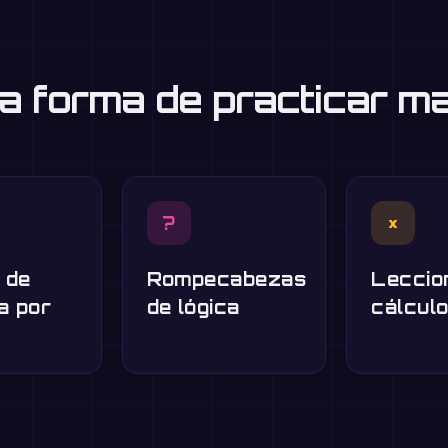
a forma de practicar m
?
×
 de
Rompecabezas
Leccio
a por
de lógica
cálcul