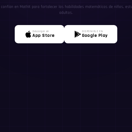
confían en MathIt para fortalecer las habilidades matemáticas de niños, estu
adultos.
Descargar en
DISPONIBLE EN
App Store
Google Play