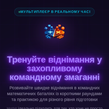
МУЛЬТИПЛЕЄР В РЕАЛЬНОМУ ЧАСІ
Тренуйте віднімання у
захопливому
командному змаганні
Розвивайте швидке віднімання в командних
математичних баталіях із короткими раундами
та практикою для різного рівня підготовки
MathIt ідеально підходить для тих, хто хоче не просто