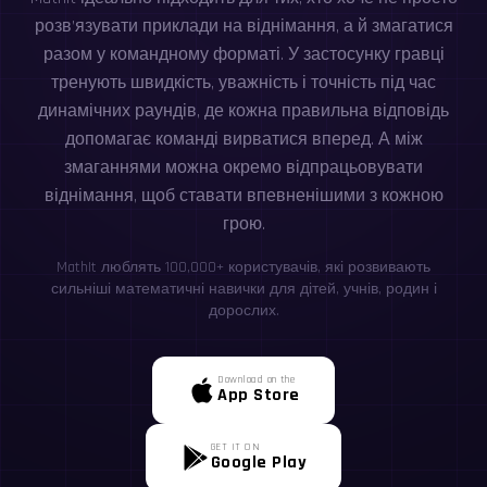
розв’язувати приклади на віднімання, а й змагатися
разом у командному форматі. У застосунку гравці
тренують швидкість, уважність і точність під час
динамічних раундів, де кожна правильна відповідь
допомагає команді вирватися вперед. А між
змаганнями можна окремо відпрацьовувати
віднімання, щоб ставати впевненішими з кожною
грою.
MathIt люблять 100,000+ користувачів, які розвивають
сильніші математичні навички для дітей, учнів, родин і
дорослих.
Download on the
App Store
GET IT ON
Google Play