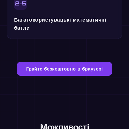
2-5
Багатокористувацькі математичні
батли
Грайте безкоштовно в браузері
Можливості