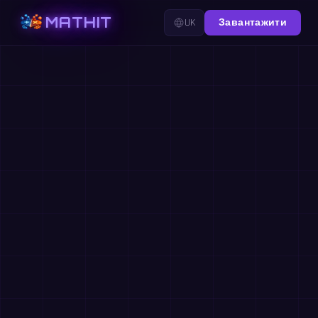
MATHIT
UK
Завантажити