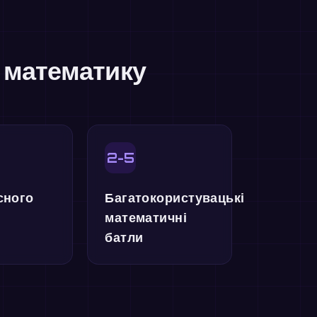
и математику
2-5
сного
Багатокористувацькі
математичні
батли