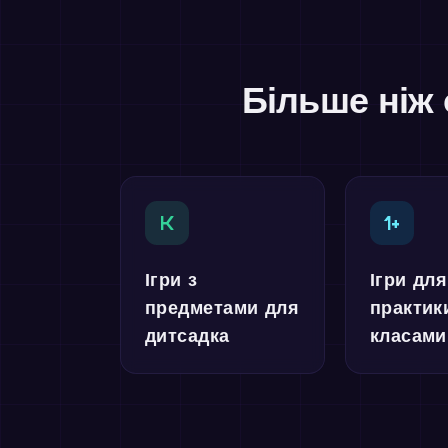
Більше ніж 
K
1+
Ігри з
Ігри для
предметами для
практик
дитсадка
класами