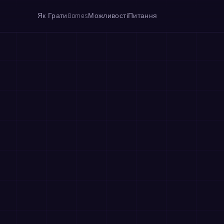
Як Грати
Games
Можливості
Питання