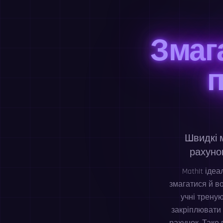
Змаг
п
Швидкі 
рахуно
MathIt іде
змагатися й в
учні треную
закріплювати 