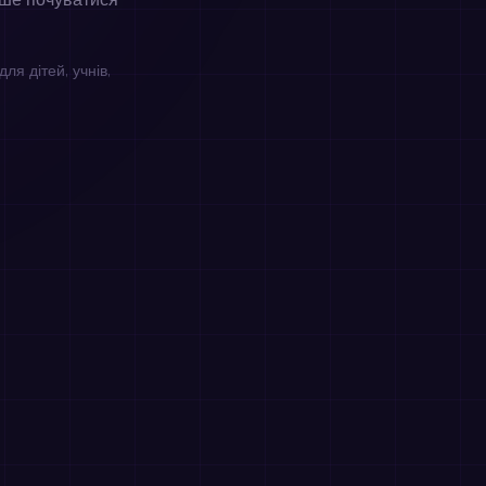
іше почуватися
ля дітей, учнів,