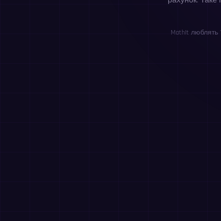
рахунок. Таке
MathIt люблять 