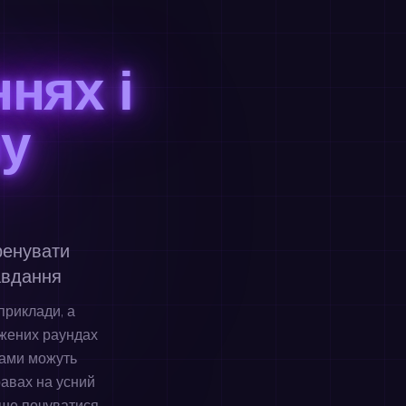
нях і
ну
ренувати
авдання
приклади, а
ужених раундах
нками можуть
равах на усний