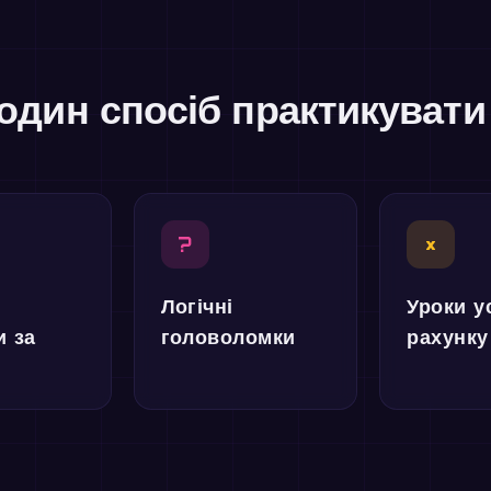
один спосіб практикуват
?
×
Логічні
Уроки у
и за
головоломки
рахунку