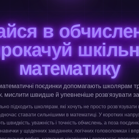
айся в обчислен
рокачуй шкіль
математику
математичні поєдинки допомагають школярам т
к, мислити швидше й упевненіше розв’язувати з
ально підходить школярам, які хочуть не просто розв’язувати 
одночас ставати сильнішими в математиці. У коротких напр
ть швидкість, уважність і точність обчислень, а поза поєди
навички у щоденних завданнях, логічних головоломках і вп