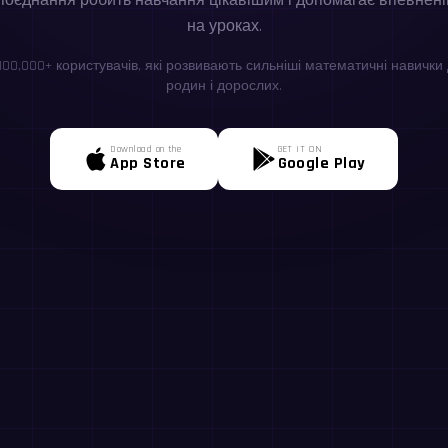
 поєднання робить навчання цікавішим і допомагає впевнен
на уроках.
100,000+ користувачів, які розвивають сильніші математичні навички д
родин і дорослих.
Download on the
GET IT ON
App Store
Google Play