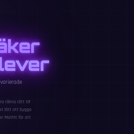
äker
lever
 varierade
a räkna rätt till
et lätt att bygga
er MathIt för att