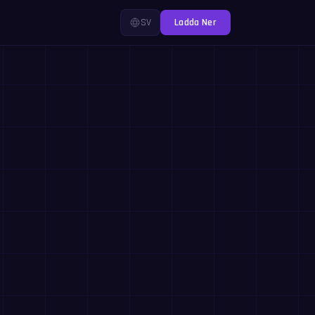
SV
Ladda Ner