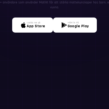
+ användare som använder MathIt för att stärka mattekunskaper hos barn, el
vuxna.
Ladda ner på
HÄMTA PÅ
App Store
Google Play