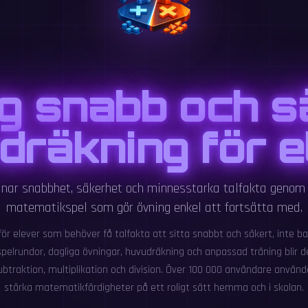
g snabb och s
dräkning för e
änar snabbhet, säkerhet och minnesstarka talfakta genom
matematikspel som gör övning enkel att fortsätta med.
för elever som behöver få talfakta att sitta snabbt och säkert, inte bar
spelrundor, dagliga övningar, huvudräkning och anpassad träning blir d
 subtraktion, multiplikation och division. Över 100 000 användare använd
stärka matematikfärdigheter på ett roligt sätt hemma och i skolan.