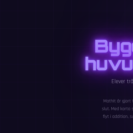
Byg
huvu
Elever tr
MathIt är gjort 
slut. Med korta 
flyt i addition,