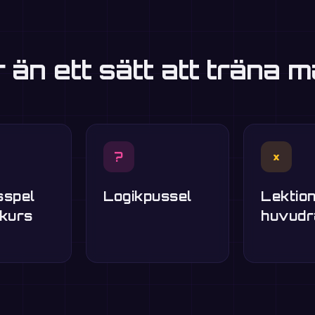
r än ett sätt att träna m
?
×
sspel
Logikpussel
Lektion
skurs
huvudr