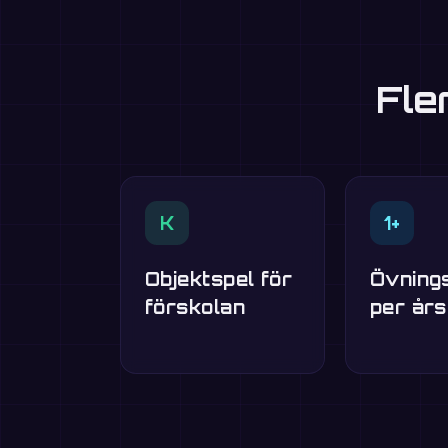
Fle
K
1+
Objektspel för
Övning
förskolan
per år