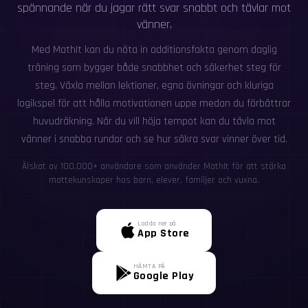
spännande när du jagar rätt svar snabbt och tävlar mot
vänner.
Med MathIt kan du nöta in additionsfakta genom daglig
träning som bygger både snabbhet och säkerhet steg för
steg. Växla mellan lektioner, egna övningar och kluriga
logikspel för att hålla motivationen uppe medan du förbättrar
huvudräkning. När du vill höja tempot kan du tävla mot
vänner i snabba rundor och se hur säkra svar vinner över tid.
Älskat av 100,000+ användare som använder MathIt för att stärka
mattekunskaper hos barn, elever, familjer och vuxna.
Ladda ner på
App Store
HÄMTA PÅ
Google Play