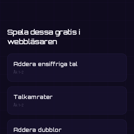
Spela dessa gratis i
webbläsaren
Addera ensiffriga tal
Åk 1–2
Talkamrater
Åk 1–2
Addera dubblor