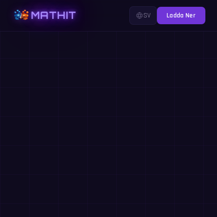
MATHIT
SV
Ladda Ner