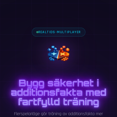
REALTIDS-MULTIPLAYER
Bygg säkerhet i
additionsfakta med
fartfylld träning
Flerspelarläge gör träning av additionsfakta mer