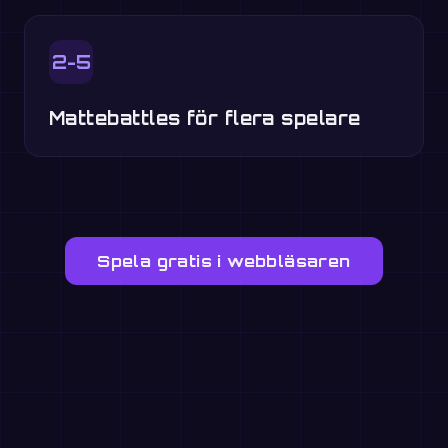
2-5
Mattebattles för flera spelare
Spela gratis i webbläsaren