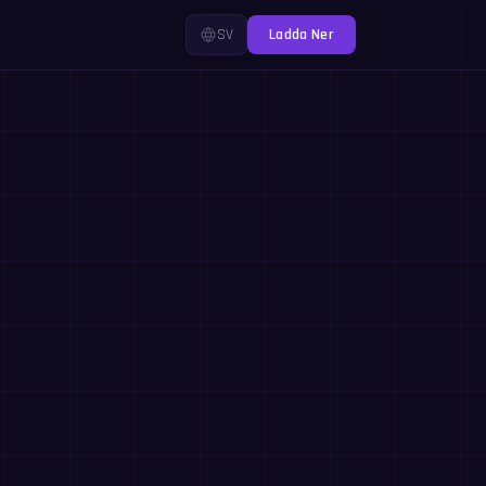
SV
Ladda Ner