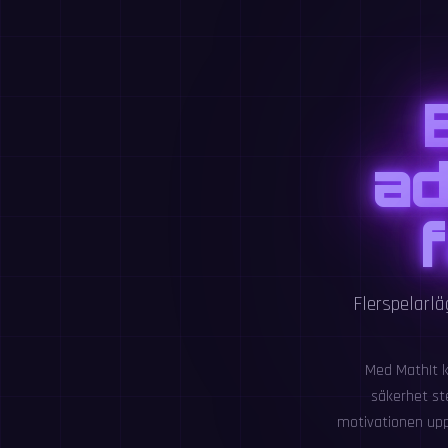
ad
Flerspelarlä
Med MathIt k
säkerhet ste
motivationen upp