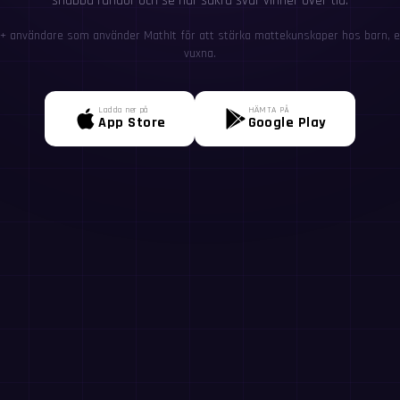
snabba rundor och se hur säkra svar vinner över tid.
+ användare som använder MathIt för att stärka mattekunskaper hos barn, el
vuxna.
Ladda ner på
HÄMTA PÅ
App Store
Google Play