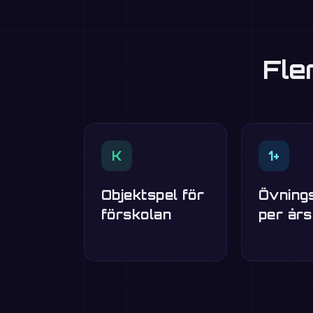
Fle
K
1+
Objektspel för
Övning
förskolan
per år