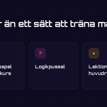
r än ett sätt att träna m
?
×
sspel
Logikpussel
Lektion
skurs
huvudr