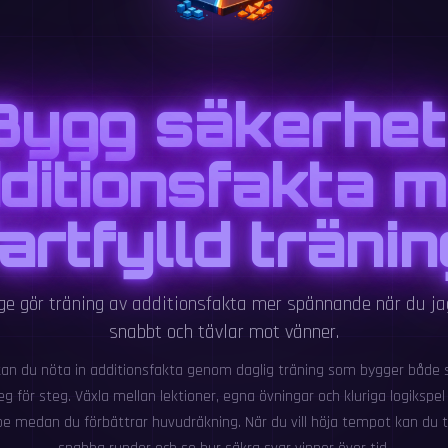
Bygg säkerhet 
ditionsfakta 
fartfylld tränin
ge gör träning av additionsfakta mer spännande när du ja
snabbt och tävlar mot vänner.
an du nöta in additionsfakta genom daglig träning som bygger både
g för steg. Växla mellan lektioner, egna övningar och kluriga logikspel 
e medan du förbättrar huvudräkning. När du vill höja tempot kan du t