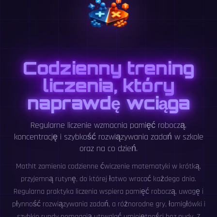
Codzienny trening
liczenia, który
naprawdę wciąga
Regularne liczenie wzmacnia pamięć roboczą,
koncentrację i szybkość rozwiązywania zadań w szkole
oraz na co dzień.
MathIt zamienia codzienne ćwiczenie matematyki w krótką,
przyjemną rutynę, do której łatwo wracać każdego dnia.
Regularna praktyka liczenia wspiera pamięć roboczą, uwagę i
płynność rozwiązywania zadań, a różnorodne gry, łamigłówki i
szybkie rundy pomagają utrwalać umiejętności bez nudy. Z