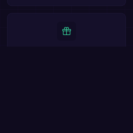
100% Za Darmo
Wszystkie podstawowe funkcje są darmowe. Bitwy
multiplayer, poziomy trudności, rankingi i 20 języków w
zestawie.