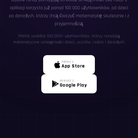
aplikacji korzysta już ponad 100 000 użytkowników, od dzieci
po dorosłych, którzy chcą ćwiczyć matematykę skutecznie i z
przyjemnością.
MathIt uwielbia 100,000+ użytkowników, którzy rozwijają
matematyczne umiejętności dzieci, uczniów, rodzin i dorosłych.
Pobierz z
App Store
POBIERZ Z
Google Play