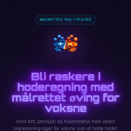
SANNTIDS-MULTIPLAYER
Bli raskere i
hoderegning med
målrettet øving for
voksne
Styrk fart, presisjon og hukommelse med variert
regnetrening laget for voksne som vil holde hodet