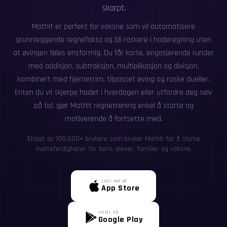
skarpt.
MathIt er perfekt for voksne som vil automatisere
grunnleggende regnefakta og bli raskere i hoderegning uten
at øvingen føles ensformig. Du får korte, engasjerende runder
med addisjon, subtraksjon, multiplikasjon og divisjon,
kombinert med hjernetrim, tilpasset øving og raske dueller.
Enten du vil skjerpe hodet i hverdagen eller utfordre deg selv
på tid, gjør MathIt regnetrening enkel å starte og
motiverende å fortsette med.
Elsket av 100,000+ brukere som bruker MathIt for å styrke
matteferdigheter for barn, elever, familier og voksne.
Last ned på
App Store
HENT PÅ
Google Play