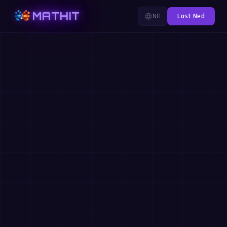
MATHIT
NO
Last Ned