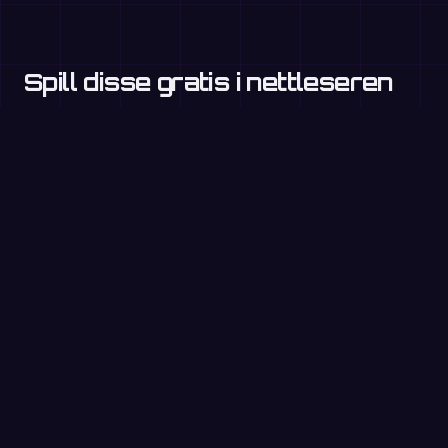
Spill disse gratis i nettleseren
Gangetabeller
3. trinn+
Pluss med 1-sifrede tall
1.–2. trinn
Delefakta
3. trinn+