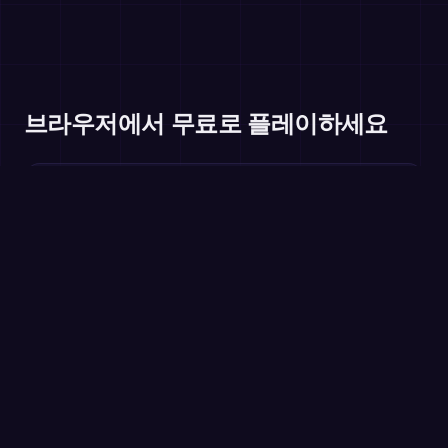
브라우저에서 무료로 플레이하세요
구구단
초등 3학년+
빠진 인수
초등 3~4학년
제곱수
초등 4~6학년