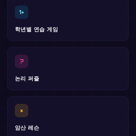
1+
학년별 연습 게임
?
논리 퍼즐
×
암산 레슨